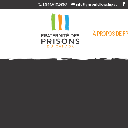
1.844.618.5867
info@prisonfellowship.ca
À PROPOS DE F