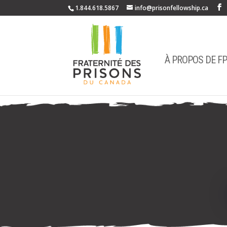
1.844.618.5867
info@prisonfellowship.ca
À PROPOS DE F