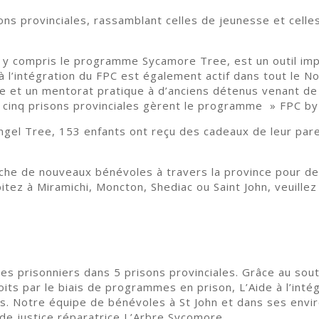
ions provinciales, rassamblant celles de jeunesse et cell
 compris le programme Sycamore Tree, est un outil impo
à l’intégration du FPC est également actif dans tout le 
lle et un mentorat pratique à d’anciens détenus venant de
s cinq prisons provinciales gèrent le programme » FPC by
gel Tree, 153 enfants ont reçu des cadeaux de leur par
he de nouveaux bénévoles à travers la province pour de
abitez à Miramichi, Moncton, Shediac ou Saint John, veuille
 prisonniers dans 5 prisons provinciales. Grâce au sout
its par le biais de programmes en prison, L’Aide à l’inté
s. Notre équipe de bénévoles à St John et dans ses envi
e justice réparatrice L’Arbre Sycomore.