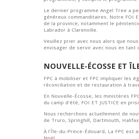
Le dernier programme Angel Tree a per
généreux commanditaires. Notre FOI E
de la province, notamment le pénitenc
Labrador à Clarenville.
Veuillez prier avec nous alors que nous
envisager de servir avec nous en tant q
NOUVELLE-ÉCOSSE ET Î
FPC à mobiliser et FPC impliquer les é
réconciliation et de restauration à tra
En Nouvelle-Écosse, les ministères FP
du camp d’été, FOI ET JUSTICE en priso
Nous recherchons actuellement de nouve
de Truro, Springhill, Dartmouth, Halif
À l’Île-du-Prince-Édouard, La FPC est 
Noël.