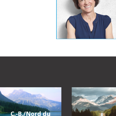
C.-B./Nord du