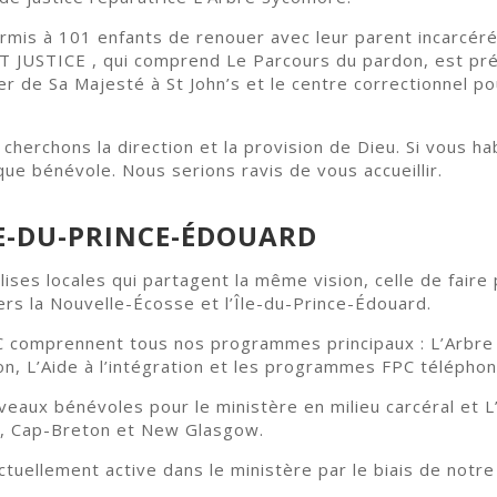
mis à 101 enfants de renouer avec leur parent incarcéré
T JUSTICE , qui comprend Le Parcours du pardon, est pr
ier de Sa Majesté à St John’s et le centre correctionnel
 cherchons la direction et la provision de Dieu. Si vous h
ue bénévole. Nous serions ravis de vous accueillir.
LE-DU-PRINCE-ÉDOUARD
glises locales qui partagent la même vision, celle de fai
vers la Nouvelle-Écosse et l’Île-du-Prince-Édouard.
C comprennent tous nos programmes principaux : L’Arbre
n, L’Aide à l’intégration et les programmes FPC téléphon
aux bénévoles pour le ministère en milieu carcéral et L’A
ax, Cap-Breton et New Glasgow.
actuellement active dans le ministère par le biais de no