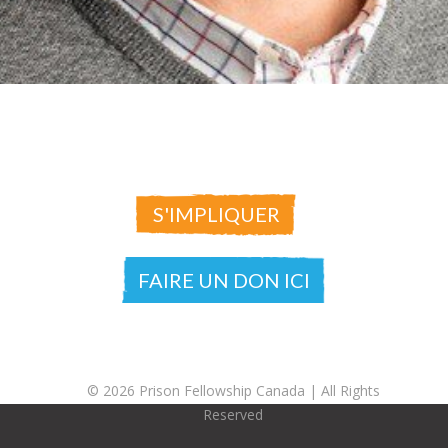
S'IMPLIQUER
FAIRE UN DON ICI
© 2026 Prison Fellowship Canada |
All Rights
Reserved