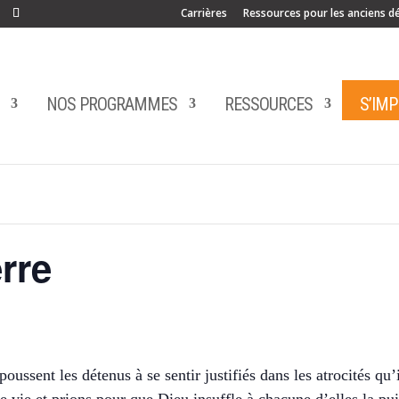
Carrières
Ressources pour les anciens d
NOS PROGRAMMES
RESSOURCES
S’IMP
rre
ssent les détenus à se sentir justifiés dans les atrocités qu’