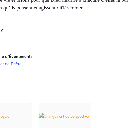
 vie et prions pour que Dieu insuffle à chacune d’elles la pui
fin qu’ils pensent et agissent différemment.
LS
rie d’Évènement:
er de Prière