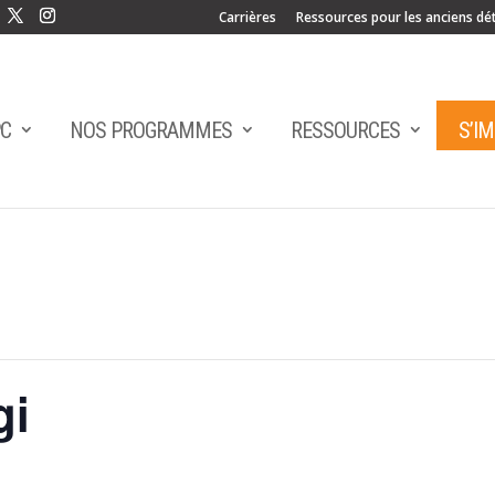
Carrières
Ressources pour les anciens dé
PC
NOS PROGRAMMES
RESSOURCES
S’I
gi