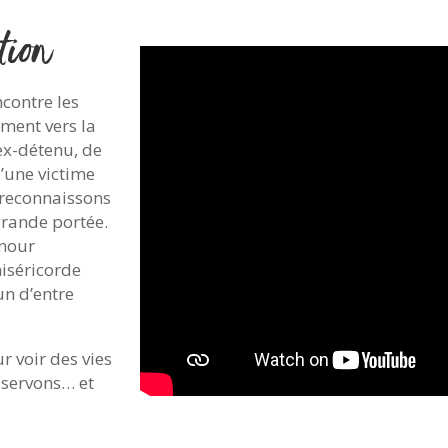
tion
contre les
ement vers la
 ex-détenu, de
d’une victime
 reconnaissons
 grande portée.
Amour
miséricorde
un d’entre
r voir des vies
 servons… et