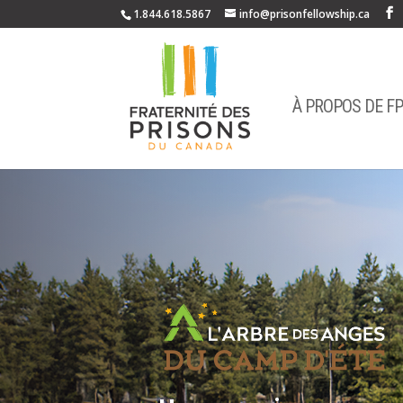
1.844.618.5867
info@prisonfellowship.ca
À PROPOS DE F