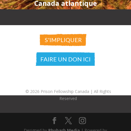
Canada atlantique
S'IMPLIQUER
FAIRE UN DON ICI
© 2026 Prison Fellowship Canada |
All Rights
Reserved
Designed by
Rhubarb Media
| Powered by